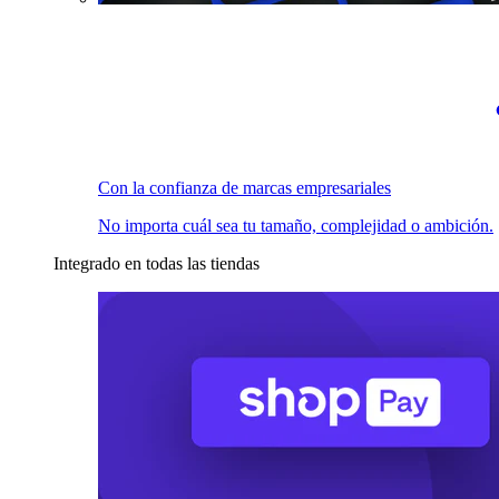
Con la confianza de marcas empresariales
No importa cuál sea tu tamaño, complejidad o ambición.
Integrado en todas las tiendas