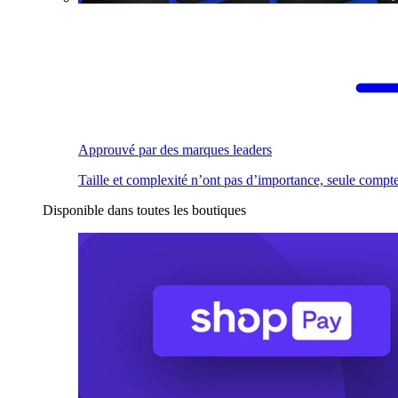
Approuvé par des marques leaders
Taille et complexité n’ont pas d’importance, seule compte
Disponible dans toutes les boutiques