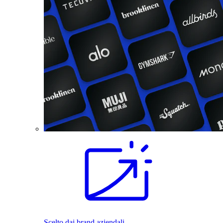
Scelto dai brand aziendali