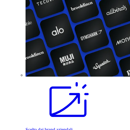
Scelto dai brand aziendali