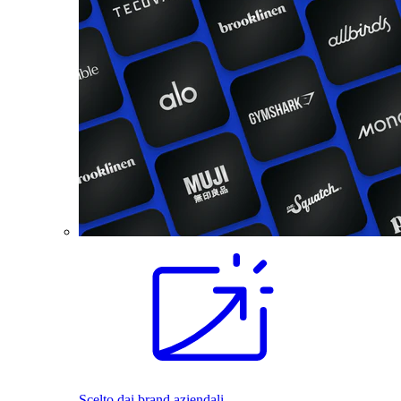
Scelto dai brand aziendali