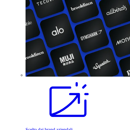
Scelto dai brand aziendali