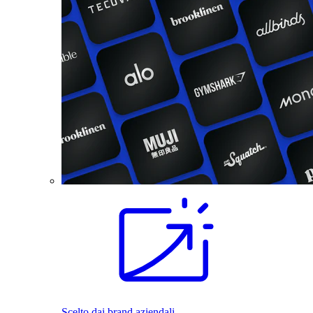
Scelto dai brand aziendali