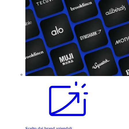
Scelto dai brand aziendali