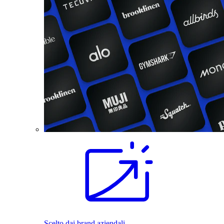
Scelto dai brand aziendali