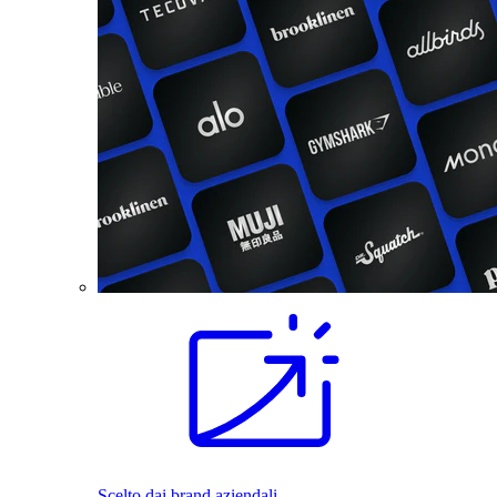
Scelto dai brand aziendali