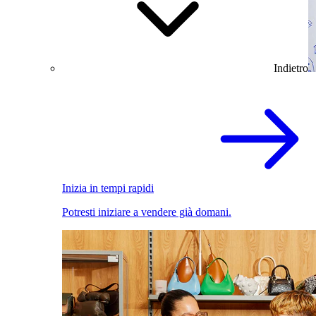
Indietro
Inizia in tempi rapidi
Potresti iniziare a vendere già domani.