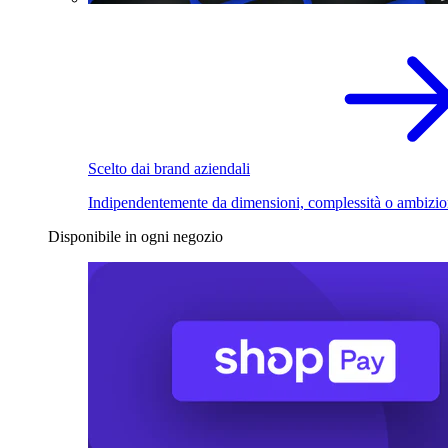
Scelto dai brand aziendali
Indipendentemente da dimensioni, complessità o ambizio
Disponibile in ogni negozio