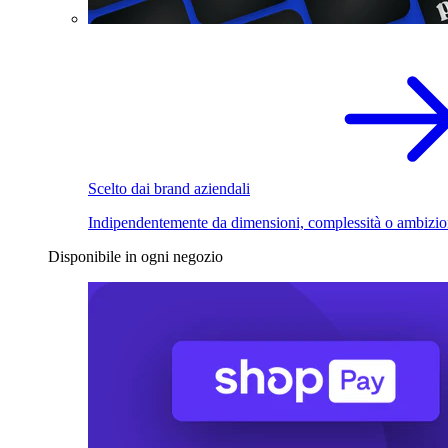
Scelto dai brand aziendali
Indipendentemente da dimensioni, complessità o ambizio
Disponibile in ogni negozio