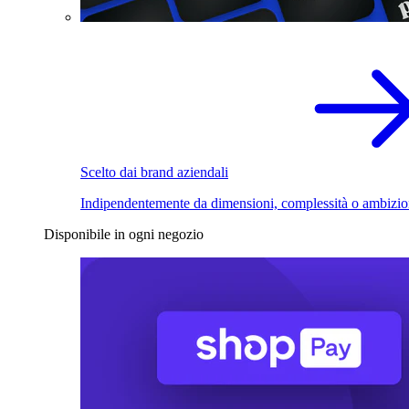
Scelto dai brand aziendali
Indipendentemente da dimensioni, complessità o ambizio
Disponibile in ogni negozio