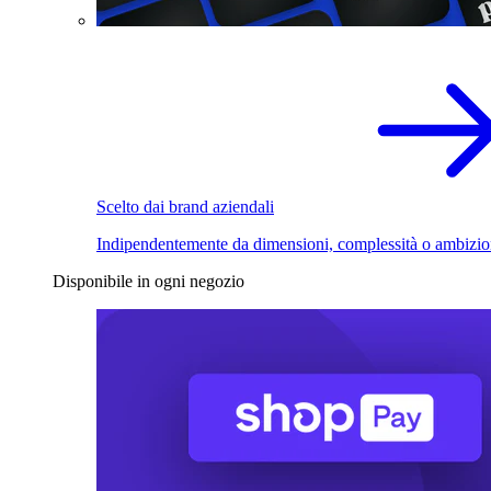
Scelto dai brand aziendali
Indipendentemente da dimensioni, complessità o ambizio
Disponibile in ogni negozio