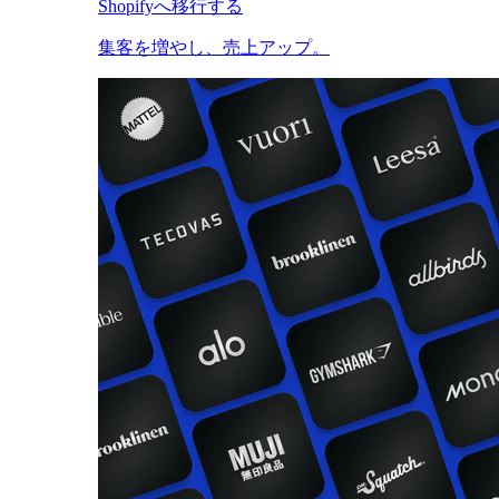
Shopifyへ移行する
集客を増やし、売上アップ。