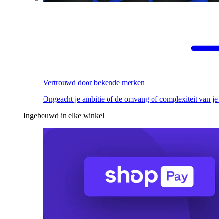
Vertrouwd door bekende merken
Ongeacht je ambitie of de omvang of complexiteit van je
Ingebouwd in elke winkel