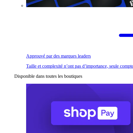
Approuvé par des marques leaders
Taille et complexité n’ont pas d’importance, seule compte
Disponible dans toutes les boutiques