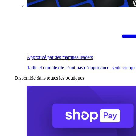
Approuvé par des marques leaders
Taille et complexité n’ont pas d’importance, seule compte
Disponible dans toutes les boutiques