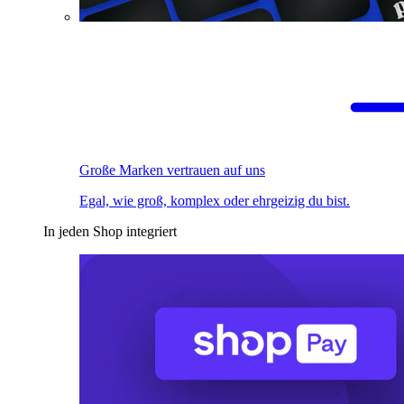
Große Marken vertrauen auf uns
Egal, wie groß, komplex oder ehrgeizig du bist.
In jeden Shop integriert