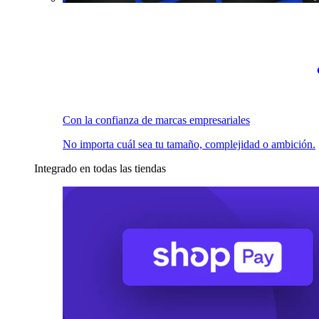
Con la confianza de marcas empresariales
No importa cuál sea tu tamaño, complejidad o ambición.
Integrado en todas las tiendas