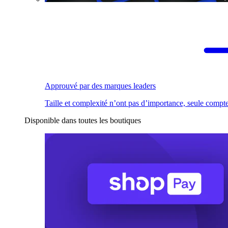
Approuvé par des marques leaders
Taille et complexité n’ont pas d’importance, seule compte
Disponible dans toutes les boutiques