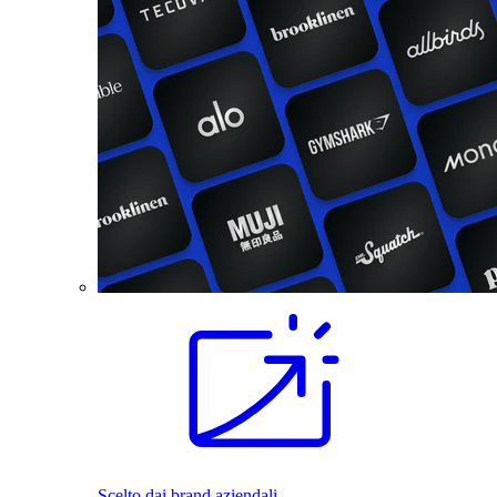
Scelto dai brand aziendali