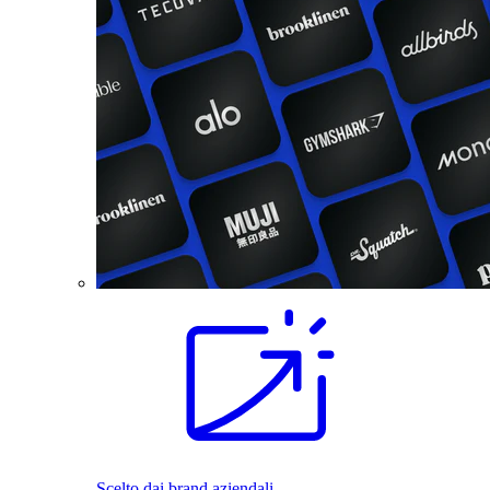
Scelto dai brand aziendali