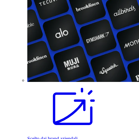
Scelto dai brand aziendali