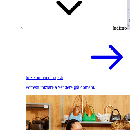
Indietro
Inizia in tempi rapidi
Potresti iniziare a vendere già domani.