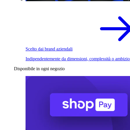
Scelto dai brand aziendali
Indipendentemente da dimensioni, complessità o ambizio
Disponibile in ogni negozio