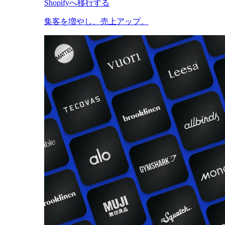
Shopifyへ移行する
集客を増やし、売上アップ。