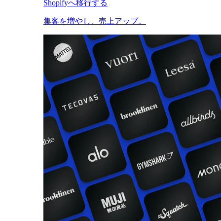
Shopifyへ移行する
集客を増やし、売上アップ。