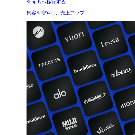
Shopifyへ移行する
集客を増やし、売上アップ。