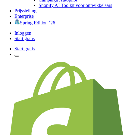
Shopify AI Toolkit voor ontwikkelaars
Prijsstelling
Enterprise
Spring Edition ’26
Inloggen
Start gratis
Start gratis