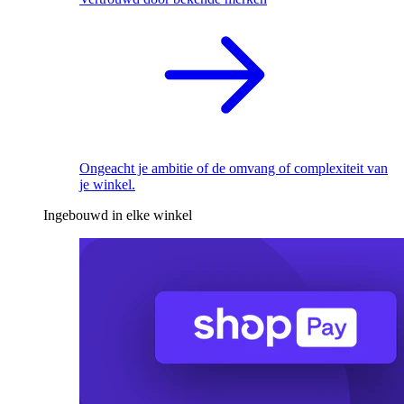
Ongeacht je ambitie of de omvang of complexiteit van
je winkel.
Ingebouwd in elke winkel