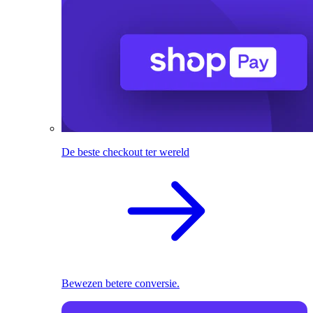
De beste checkout ter wereld
Bewezen betere conversie.