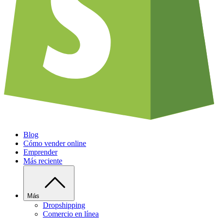
Blog
Cómo vender online
Emprender
Más reciente
Más
Dropshipping
Comercio en línea