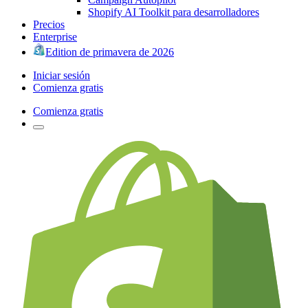
Shopify AI Toolkit para desarrolladores
Precios
Enterprise
Edition de primavera de 2026
Iniciar sesión
Comienza gratis
Comienza gratis