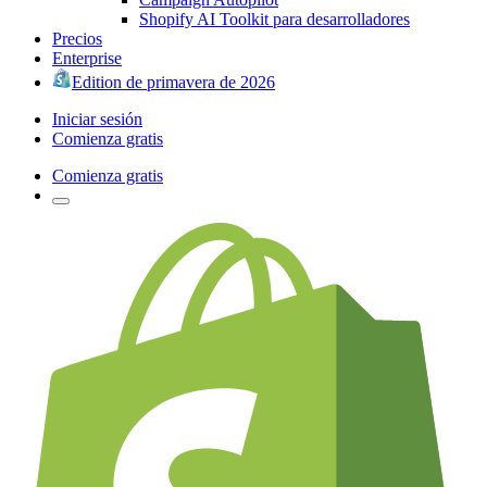
Shopify AI Toolkit para desarrolladores
Precios
Enterprise
Edition de primavera de 2026
Iniciar sesión
Comienza gratis
Comienza gratis