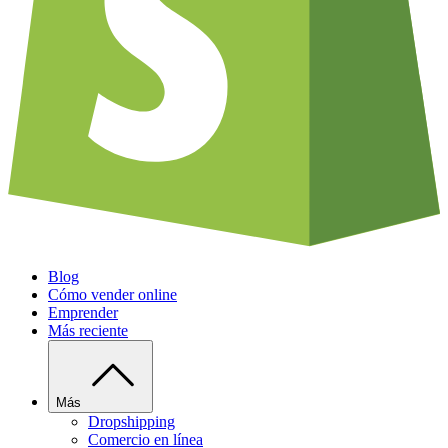
Blog
Cómo vender online
Emprender
Más reciente
Más
Dropshipping
Comercio en línea