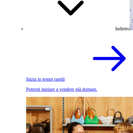
Indietro
Inizia in tempi rapidi
Potresti iniziare a vendere già domani.