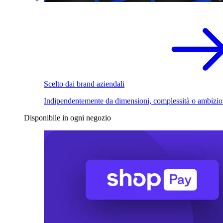
Scelto dai brand aziendali
Indipendentemente da dimensioni, complessità o ambizio
Disponibile in ogni negozio