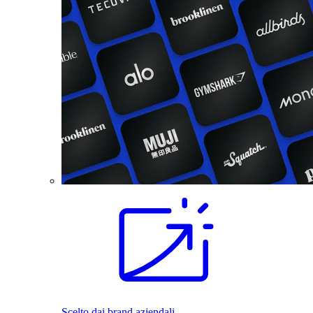
Scelto dai brand aziendali