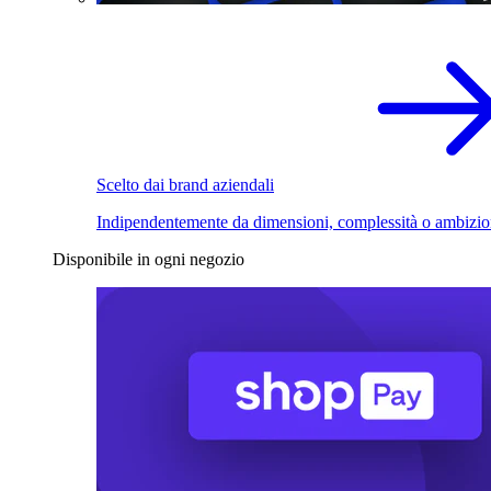
Scelto dai brand aziendali
Indipendentemente da dimensioni, complessità o ambizio
Disponibile in ogni negozio