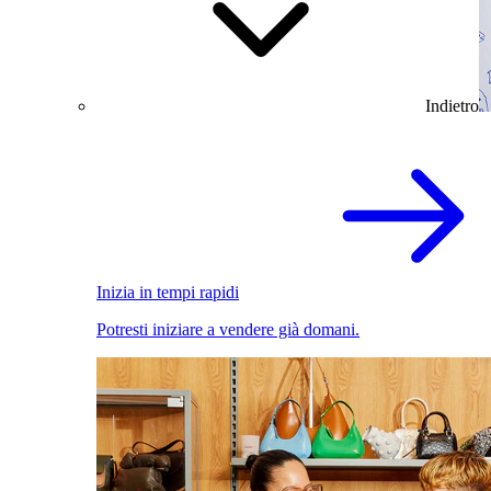
Indietro
Inizia in tempi rapidi
Potresti iniziare a vendere già domani.