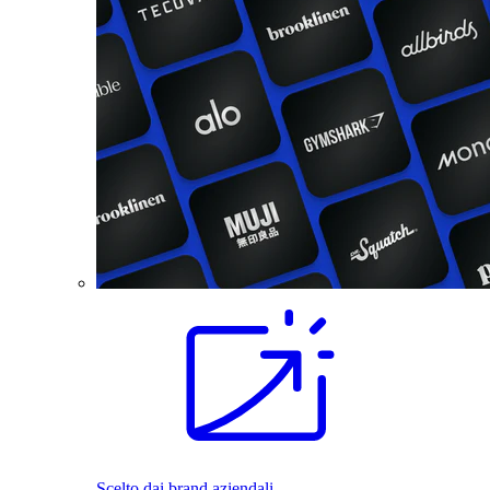
Scelto dai brand aziendali