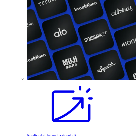
Scelto dai brand aziendali