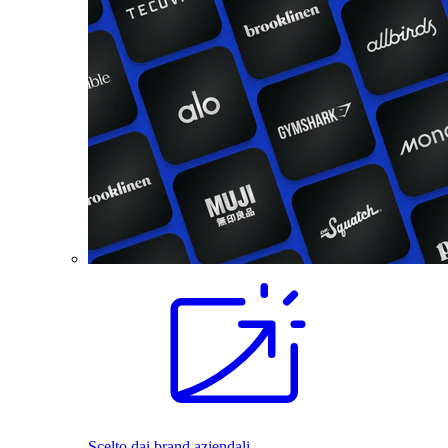
Scelto dai brand aziendali