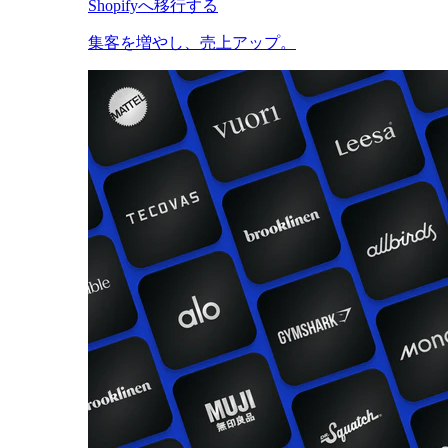
Shopifyへ移行する
集客を増やし、売上アップ。