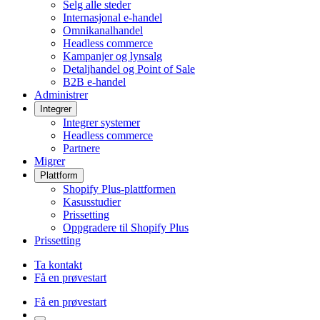
Selg alle steder
Internasjonal e-handel
Omnikanalhandel
Headless commerce
Kampanjer og lynsalg
Detaljhandel og Point of Sale
B2B e-handel
Administrer
Integrer
Integrer systemer
Headless commerce
Partnere
Migrer
Plattform
Shopify Plus-plattformen
Kasusstudier
Prissetting
Oppgradere til Shopify Plus
Prissetting
Ta kontakt
Få en prøvestart
Få en prøvestart