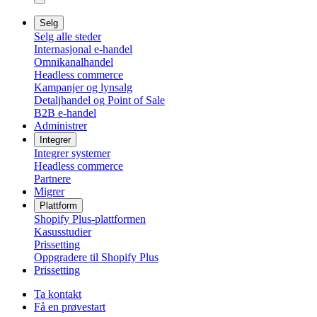
Selg
Selg alle steder
Internasjonal e-handel
Omnikanalhandel
Headless commerce
Kampanjer og lynsalg
Detaljhandel og Point of Sale
B2B e-handel
Administrer
Integrer
Integrer systemer
Headless commerce
Partnere
Migrer
Plattform
Shopify Plus-plattformen
Kasusstudier
Prissetting
Oppgradere til Shopify Plus
Prissetting
Ta kontakt
Få en prøvestart