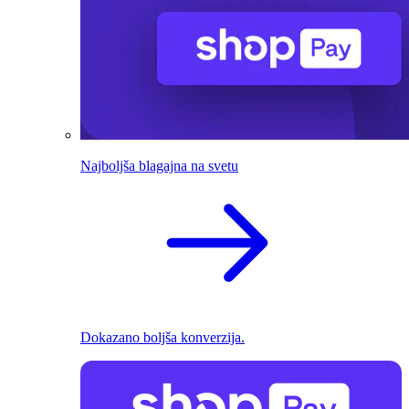
Najboljša blagajna na svetu
Dokazano boljša konverzija.