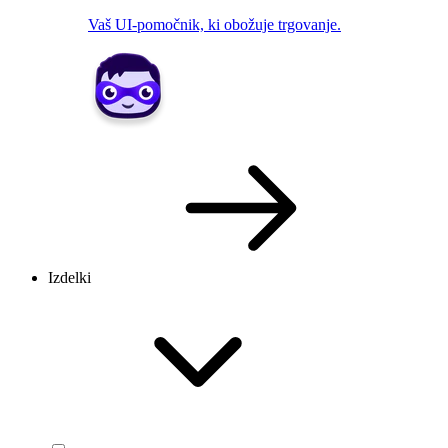
Vaš UI-pomočnik, ki obožuje trgovanje.
Izdelki