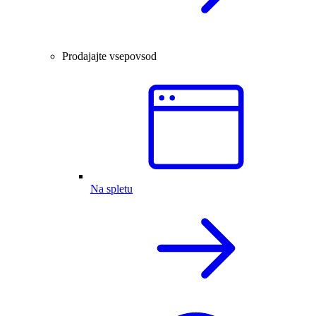
Prodajajte vsepovsod
Na spletu