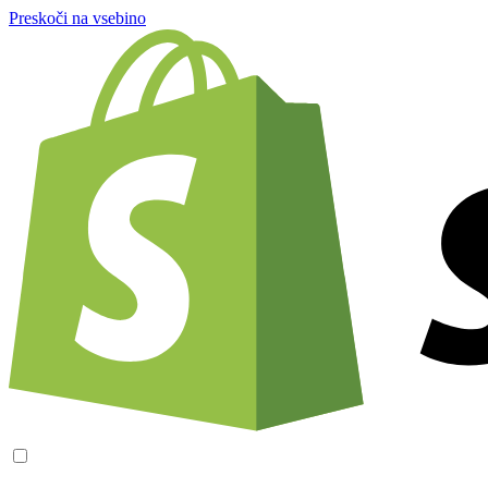
Preskoči na vsebino