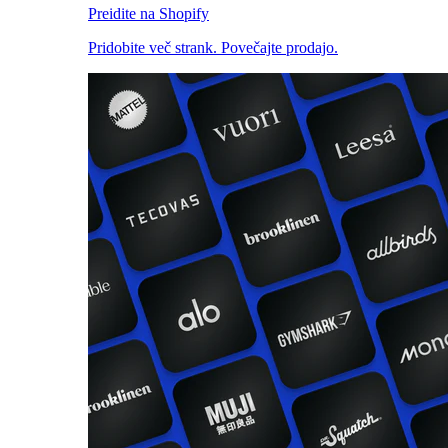
Preidite na Shopify
Pridobite več strank. Povečajte prodajo.