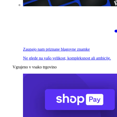
Zaupajo nam priznane blagovne znamke
Ne glede na vašo velikost, kompleksnost ali ambicije.
Vgrajeno v vsako trgovino