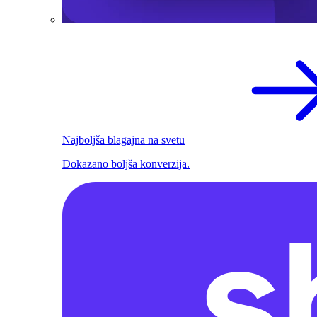
Najboljša blagajna na svetu
Dokazano boljša konverzija.