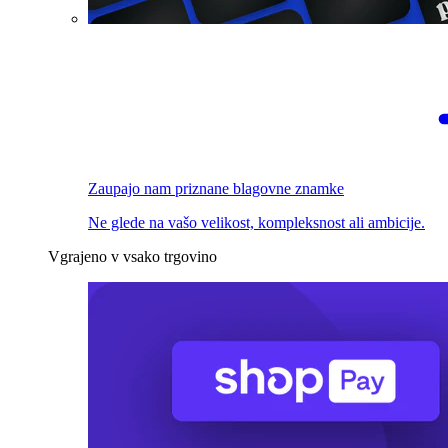
Zaupajo nam priznane blagovne znamke
Ne glede na vašo velikost, kompleksnost ali ambicije.
Vgrajeno v vsako trgovino