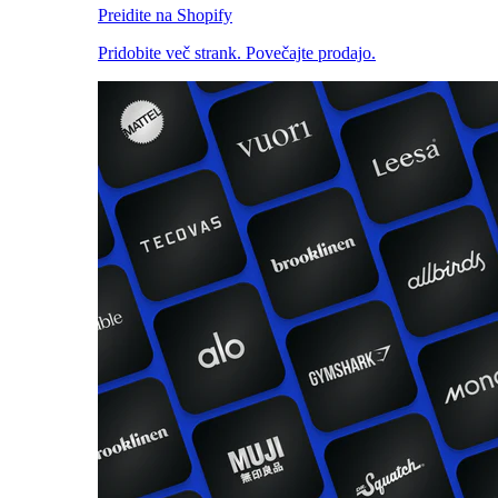
Preidite na Shopify
Pridobite več strank. Povečajte prodajo.