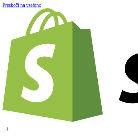
Preskoči na vsebino