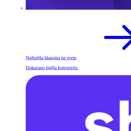
Najboljša blagajna na svetu
Dokazano boljša konverzija.