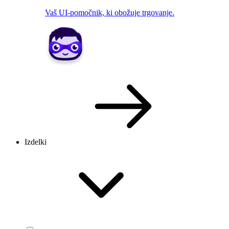
Vaš UI-pomočnik, ki obožuje trgovanje.
Izdelki