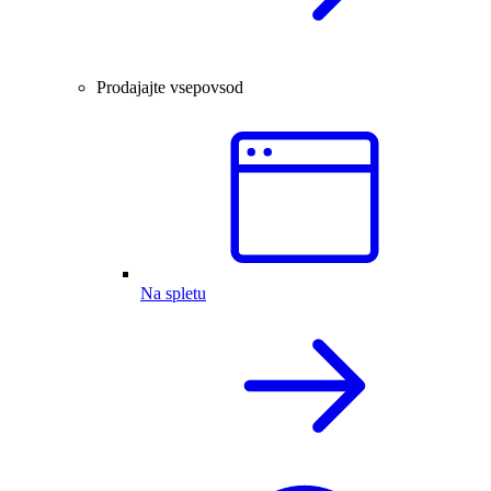
Prodajajte vsepovsod
Na spletu