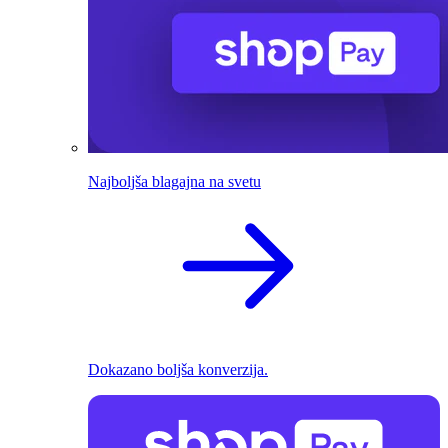
Najboljša blagajna na svetu
Dokazano boljša konverzija.