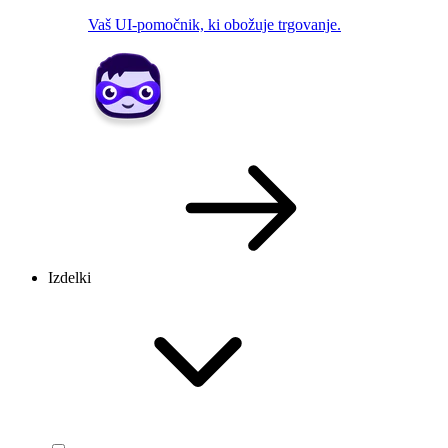
Vaš UI-pomočnik, ki obožuje trgovanje.
Izdelki