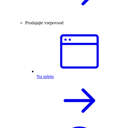
Prodajajte vsepovsod
Na spletu