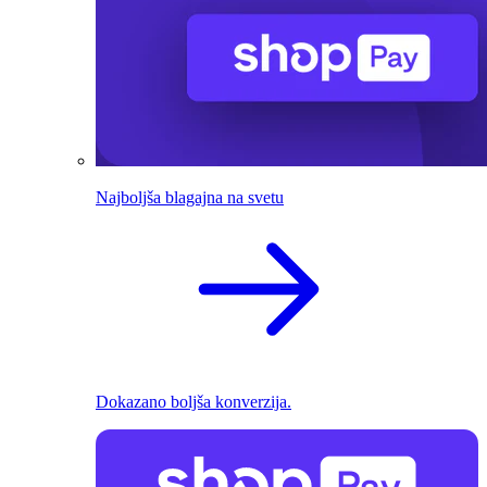
Najboljša blagajna na svetu
Dokazano boljša konverzija.