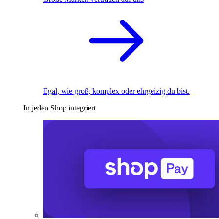
Egal, wie groß, komplex oder ehrgeizig du bist.
In jeden Shop integriert