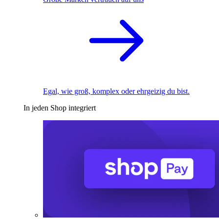
Egal, wie groß, komplex oder ehrgeizig du bist.
In jeden Shop integriert