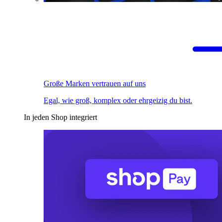
Große Marken vertrauen auf uns
Egal, wie groß, komplex oder ehrgeizig du bist.
In jeden Shop integriert