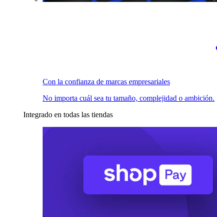
Con la confianza de marcas empresariales
No importa cuál sea tu tamaño, complejidad o ambición.
Integrado en todas las tiendas