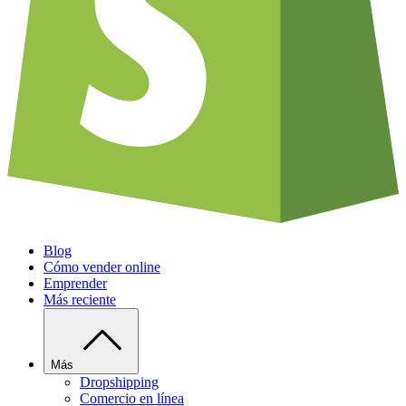
Blog
Cómo vender online
Emprender
Más reciente
Más
Dropshipping
Comercio en línea