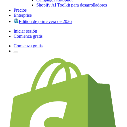
Shopify AI Toolkit para desarrolladores
Precios
Enterprise
Edition de primavera de 2026
Iniciar sesión
Comienza gratis
Comienza gratis